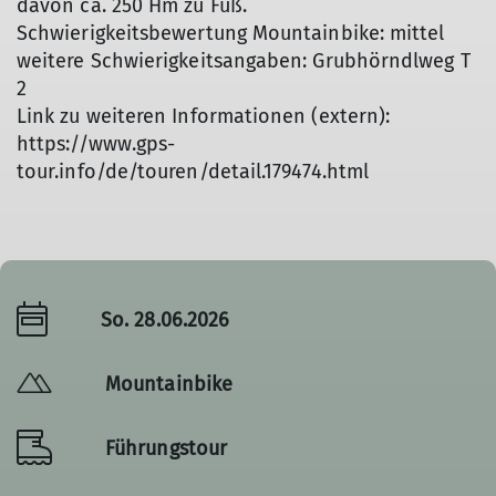
davon ca. 250 Hm zu Fuß.
Schwierigkeitsbewertung Mountainbike: mittel
weitere Schwierigkeitsangaben: Grubhörndlweg T
2
Link zu weiteren Informationen (extern):
https://www.gps-
tour.info/de/touren/detail.179474.html
So. 28.06.2026
Mountainbike
Führungstour