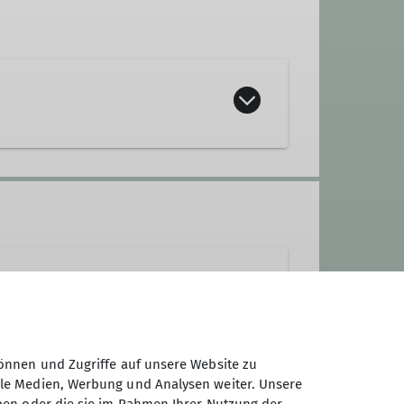
önnen und Zugriffe auf unsere Website zu
m als festen Bestandteil verankert
ale Medien, Werbung und Analysen weiter. Unsere
nserer Schwerpunkte auf die