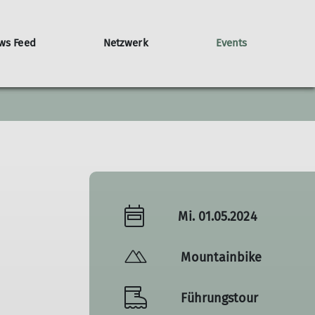
ws Feed
Netzwerk
Events
Konflikte & Dialog
Trostberg
Tittmoning
Mi. 01.05.2024
Mountainbike
Führungstour