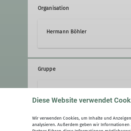
Organisation
Hermann Böhler
Gruppe
SOBB Sektion Teisendorf
Diese Website verwendet Cook
Der Radsport wird in Teisendorf
Wir verwenden Cookies, um Inhalte und Anzeigen 
Bereits seit einigen Jahrzehnte
Südostbayernbike
analysieren. Außerdem geben wir Informationen 
und fördern die Freude in allen