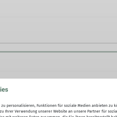
ies
 groß geschrieben!
zu personalisieren, Funktionen für soziale Medien anbieten zu k
n haben wir Mountainbike-Training in unserem Program
zu Ihrer Verwendung unserer Website an unsere Partner für sozi
 Altersgruppen. Seit 2020 haben wir deswegen einen u