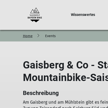
Wissenswertes
Home
Events
Achental
Bad Reichenhall
Repräsentation & Vera
Gaisberg & Co - Sta
Mountainbike-Sai
Beschreibung
Am Gaisberg und am Mühlstein gibt es fei