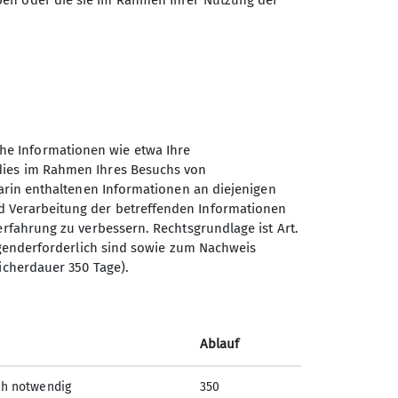
ben oder die sie im Rahmen Ihrer Nutzung der
 Dadurch soll die steigende
he Informationen wie etwa Ihre
 dies im Rahmen Ihres Besuchs von
darin enthaltenen Informationen an diejenigen
d Verarbeitung der betreffenden Informationen
Südostbayernbike des
erfahrung zu verbessern. Rechtsgrundlage ist Art.
Deutschen Alpenvereins e.V.
ingenderforderlich sind sowie zum Nachweis
icherdauer 350 Tage).
Steinwenderstraße 1
83317 Teisendorf
Telefon +49 8666 6177
Ablauf
ch notwendig
350