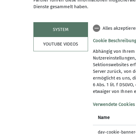
Partner führen diese Informationen möglicherwei
Kinder- und Jugendförderung ge
Dienste gesammelt haben.
Abseits der Trainings hat die Sek
Nachfrage in dem Bereich bedie
Alles akzeptier
SYSTEM
Cookie Beschreibun
YOUTUBE VIDEOS
Abhängig von Ihrem 
Nutzereinstellungen
Sektionswebsites erf
Server zurück, von 
ermöglicht es uns, d
Sektionen der Initiative
6 Abs. 1 lit. f DSGV
etwaiger von Ihnen e
Südostbayernbike
Verwendete Cookies
Sektion Achental
Sektion Freilassing
Name
Sektion Laufen
Sektion Bad Reichenhall
dav-cookie-banner