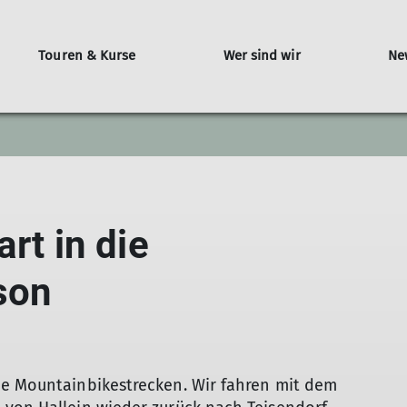
Touren & Kurse
Wer sind wir
Ne
ntwortung
Laufen
Teisendorf
Traunstein
rt in die
son
ne Mountainbikestrecken. Wir fahren mit dem