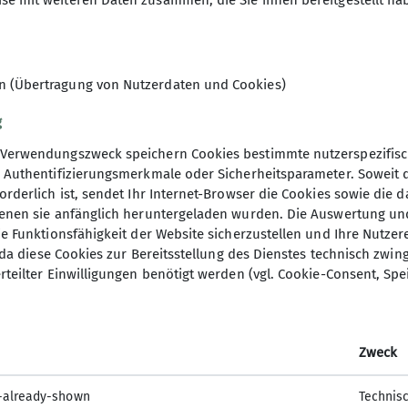
se mit weiteren Daten zusammen, die Sie ihnen bereitgestellt ha
legt.
tion ein Projekt zur Legalisierung von Trails initiiert.
nt werden.
en (Übertragung von Nutzerdaten und Cookies)
g
Verwendungszweck speichern Cookies bestimmte nutzerspezifisc
, Authentifizierungsmerkmale oder Sicherheitsparameter. Soweit
orderlich ist, sendet Ihr Internet-Browser die Cookies sowie die 
denen sie anfänglich heruntergeladen wurden. Die Auswertung un
ie Funktionsfähigkeit der Website sicherzustellen und Ihre Nutzer
O, da diese Cookies zur Bereitsstellung des Dienstes technisch zw
rteilter Einwilligungen benötigt werden (vgl. Cookie-Consent, Spe
Zweck
-already-shown
Technis