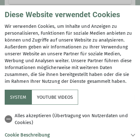
Diese Website verwendet Cookies
Gruppe
Wir verwenden Cookies, um Inhalte und Anzeigen zu
personalisieren, Funktionen für soziale Medien anbieten zu
können und Zugriffe auf unsere Website zu analysieren.
SOBB Sektion Laufen
Außerdem geben wir Informationen zu Ihrer Verwendung
unserer Website an unsere Partner für soziale Medien,
Werbung und Analysen weiter. Unsere Partner führen diese
Informationen möglicherweise mit weiteren Daten
Wir sind eine bunte Truppe aller
zusammen, die Sie ihnen bereitgestellt haben oder die sie
Altersklassen, die gerne mit dem
Südostbayernbike
im Rahmen Ihrer Nutzung der Dienste gesammelt haben.
Mountainbike in der Natur unterwegs
und immer auf der Suche nach neuen
SYSTEM
YOUTUBE VIDEOS
Orten und fahrtechnischen
Herausforderungen ist. Dabei stehen
Alles akzeptieren (Übertragung von Nutzerdaten und
der Fahrspaß und Naturgenuss im
Cookies)
Vordergrund!
Cookie Beschreibung