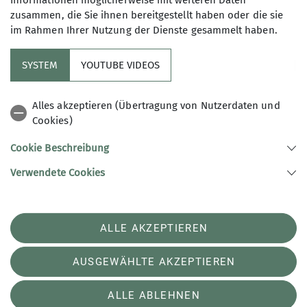
Informationen möglicherweise mit weiteren Daten
MTB Fahrtechniktrainer
zusammen, die Sie ihnen bereitgestellt haben oder die sie
SOBB Sektion Bad Reichenhall
im Rahmen Ihrer Nutzung der Dienste gesammelt haben.
SYSTEM
YOUTUBE VIDEOS
https://www.dav-badreichenhall.de
Alles akzeptieren (Übertragung von Nutzerdaten und
Cookies)
Cookie Beschreibung
Sektionen der Initiative Südostbayernbike
Verwendete Cookies
Südostbayernbike des Deutschen Alpenvereins e.V.
ALLE AKZEPTIEREN
Steinwenderstraße 1
83317 Teisendorf
Telefon +49 8666 6177
AUSGEWÄHLTE AKZEPTIEREN
ALLE ABLEHNEN
Impressum
datenschutz
Datenschutz-Einstellungen